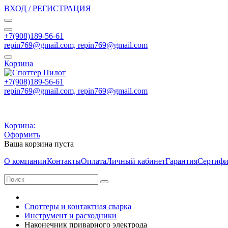
ВХОД / РЕГИСТРАЦИЯ
+7(908)189-56-61
repin769@gmail.com, repin769@gmail.com
Корзина
+7(908)189-56-61
repin769@gmail.com, repin769@gmail.com
Корзина:
Оформить
Ваша корзина пуста
О компании
Контакты
Оплата
Личный кабинет
Гарантия
Сертифи
Споттеры и контактная сварка
Инструмент и расходники
Наконечник приварного электрода